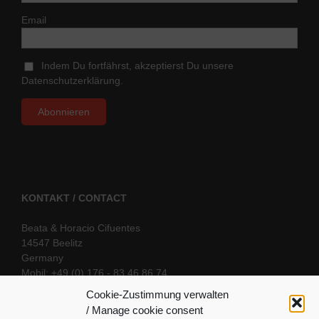
Email
Indem Du fortfährst, akzeptierst Du unsere
Datenschutzerklärung.
KONTAKT / CONTACT
Beata & Horacio Cifuentes
14547 Beelitz
Germany
Mobil: +49 (0) 176 - 83 46 86 74
E-Mail:
info@oriental-fantasy.com
Cookie-Zustimmung verwalten
/ Manage cookie consent