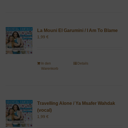
La Mouni El Garumini / I Am To Blame
1,99
€
In den
Details
Warenkorb
Travelling Alone / Ya Msafer Wahdak
(vocal)
1,99
€