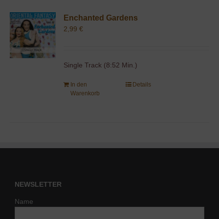
Enchanted Gardens
2,99
€
Single Track (8:52 Min.)
In den
Details
Warenkorb
NEWSLETTER
Name