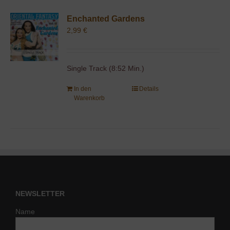
Enchanted Gardens
2,99
€
Single Track (8:52 Min.)
In den
Details
Warenkorb
NEWSLETTER
Name