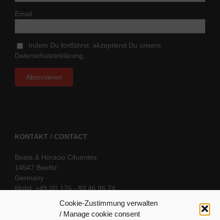
Email
Indem Du fortfährst, akzeptierst Du unsere
Datenschutzerklärung.
KONTAKT / CONTACT
Beata & Horacio Cifuentes
14547 Beelitz
Germany
Mobil: +49 (0) 176 - 83 46 86 74
E-Mail:
info@oriental-fantasy.com
Cookie-Zustimmung verwalten
/ Manage cookie consent