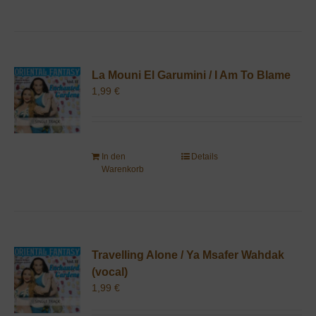
La Mouni El Garumini / I Am To Blame
1,99
€
In den
Details
Warenkorb
Travelling Alone / Ya Msafer Wahdak
(vocal)
1,99
€