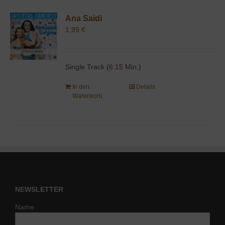
Ana Saidi
1,99
€
Single Track (6:15 Min.)
In den
Details
Warenkorb
NEWSLETTER
Name