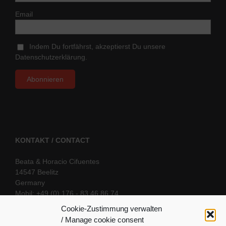
Email
Indem Du fortfährst, akzeptierst Du unsere
Datenschutzerklärung.
KONTAKT / CONTACT
Beata & Horacio Cifuentes
14547 Beelitz
Germany
Mobil: +49 (0) 176 - 83 46 86 74
E-Mail:
info@oriental-fantasy.com
Cookie-Zustimmung verwalten
/ Manage cookie consent