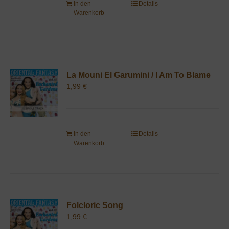
In den
Details
Warenkorb
La Mouni El Garumini / I Am To Blame
1,99
€
In den
Details
Warenkorb
Folcloric Song
1,99
€