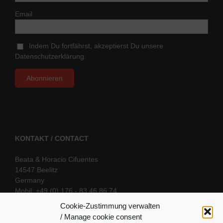
Email
Indem Du fortfährst, akzeptierst Du unsere
Datenschutzerklärung.
KONTAKT / CONTACT
Beata & Horacio Cifuentes
14547 Beelitz
Germany
Mobil: +49 (0) 176 - 83 46 86 74
E-Mail:
info@oriental-fantasy.com
Cookie-Zustimmung verwalten
/ Manage cookie consent