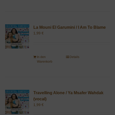
La Mouni El Garumini / I Am To Blame
1,99
€
In den
Details
Warenkorb
Travelling Alone / Ya Msafer Wahdak
(vocal)
1,99
€