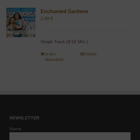
Enchanted Gardens
2,99
€
Single Track (8:52 Min.)
In den
Details
Warenkorb
NEWSLETTER
Name