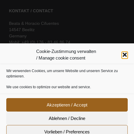
KONTAKT / CONTACT
Beata & Horacio Cifuentes
14547 Beelitz
Germany
Mobil: +49 (0) 176 - 83 46 86 74
E-Mail:
info@oriental-fantasy.com
Cookie-Zustimmung verwalten
/ Manage cookie consent
Wir verwenden Cookies, um unsere Website und unseren Service zu
SOCIAL LINKS
optimieren.
We use cookies to optimize our website and service.
Akzeptieren / Accept
Ablehnen / Decline
Vorlieben / Preferences