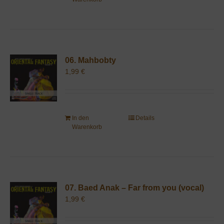
06. Mahbobty
1,99
€
In den
Details
Warenkorb
07. Baed Anak – Far from you (vocal)
1,99
€