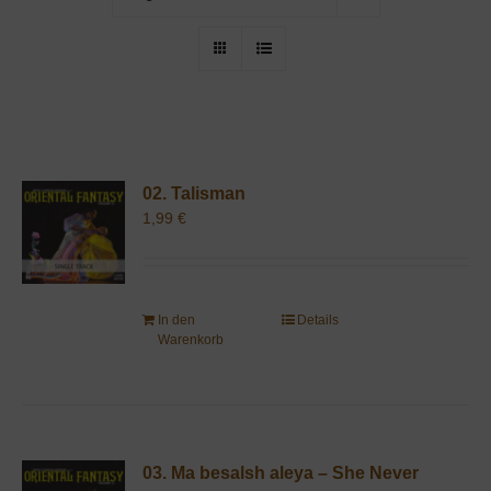
02. Talisman
1,99
€
In den
Details
Warenkorb
03. Ma besalsh aleya – She Never