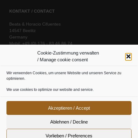
KONTAKT / CONTACT
Beata & Horacio Cifuentes
14547 Beelitz
Germany
Mobil: +49 (0) 176 - 83 46 86 74
E-Mail:
info@oriental-fantasy.com
Cookie-Zustimmung verwalten
/ Manage cookie consent
Wir verwenden Cookies, um unsere Website und unseren Service zu
SOCIAL LINKS
optimieren.
We use cookies to optimize our website and service.
Akzeptieren / Accept
Ablehnen / Decline
Vorlieben / Preferences