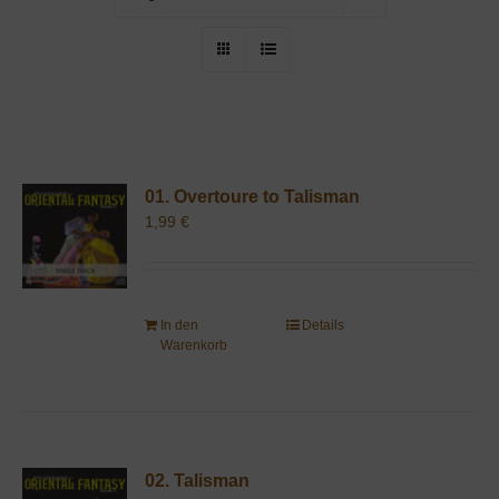
01. Overtoure to Talisman
1,99
€
In den
Details
Warenkorb
02. Talisman