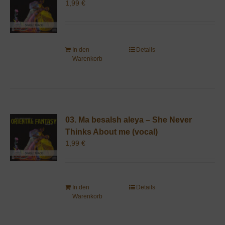
1,99
€
In den
Details
Warenkorb
03. Ma besalsh aleya – She Never
Thinks About me (vocal)
1,99
€
In den
Details
Warenkorb