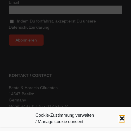
Email
Indem Du fortfährst, akzeptierst Du unsere
Datenschutzerklärung.
KONTAKT / CONTACT
Beata & Horacio Cifuentes
14547 Beelitz
Germany
Mobil: +49 (0) 176 - 83 46 86 74
E-Mail:
info@oriental-fantasy.com
Cookie-Zustimmung verwalten
/ Manage cookie consent