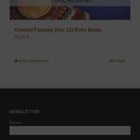
Oriental Fantasy (Vol. 13) Raks Beata
18,00
€
In den Warenkorb
Details
NEWSLETTER
Name