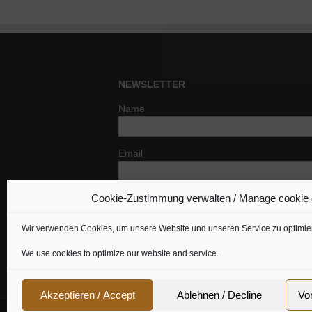
NEWSLETTER
Name
Email
Cookie-Zustimmung verwalten / Manage cookie
Indem Du fortfährst, akzeptierst Du un
Datenschutzerklärung.
Wir verwenden Cookies, um unsere Website und unseren Service zu optimie
We use cookies to optimize our website and service.
Akzeptieren / Accept
Ablehnen / Decline
Vo