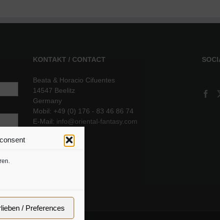
KONTAKT / CONTACT
SOCI
Beata & Horacio Cifuentes
14547 Beelitz
Germany
Mobil: +49 (0) 176 - 83 46 86 74
E-Mail:
info@oriental-fantasy.com
 consent
sere
ren.
rlieben / Preferences