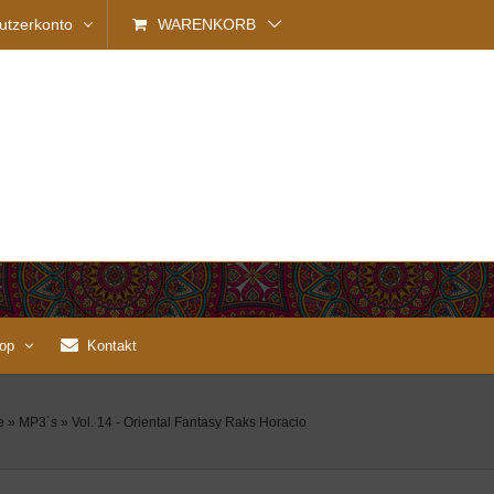
utzerkonto
WARENKORB
op
Kontakt
e
»
MP3´s
»
Vol. 14 - Oriental Fantasy Raks Horacio