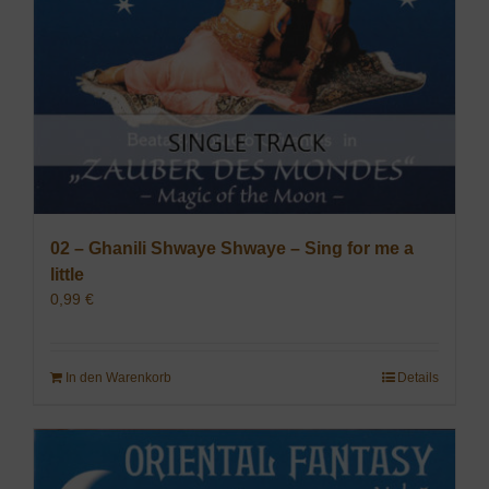
02 – Ghanili Shwaye Shwaye – Sing for me a
little
0,99
€
In den Warenkorb
Details