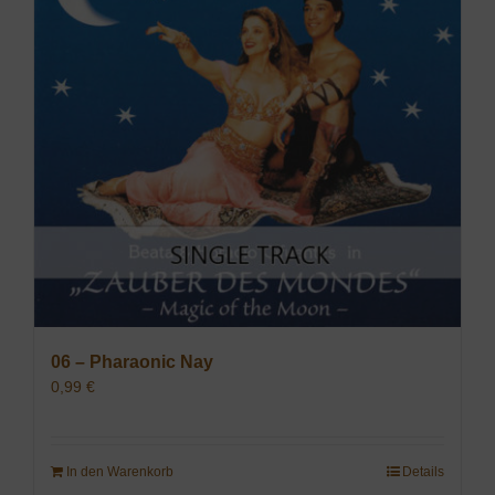
06 – Pharaonic Nay
0,99
€
In den Warenkorb
Details