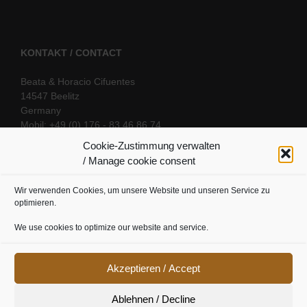
KONTAKT / CONTACT
Beata & Horacio Cifuentes
14547 Beelitz
Germany
Mobil: +49 (0) 176 - 83 46 86 74
E-Mail:
info@oriental-fantasy.com
Cookie-Zustimmung verwalten
/ Manage cookie consent
Wir verwenden Cookies, um unsere Website und unseren Service zu
SOCIAL LINKS
optimieren.
We use cookies to optimize our website and service.
Akzeptieren / Accept
Ablehnen / Decline