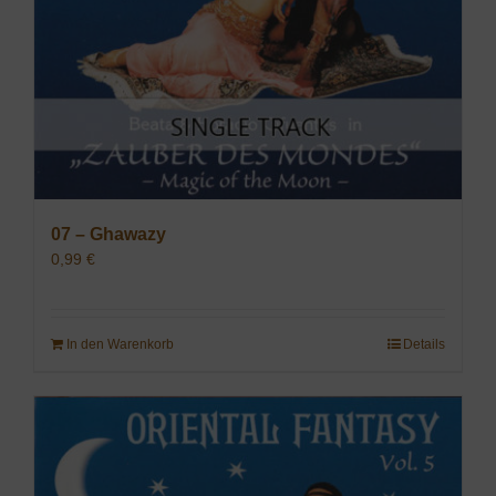
07 – Ghawazy
0,99
€
In den Warenkorb
Details