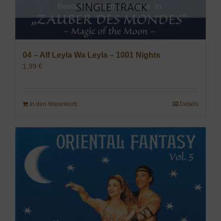
04 – Alf Leyla Wa Leyla – 1001 Nights
1,99
€
In den Warenkorb
Details