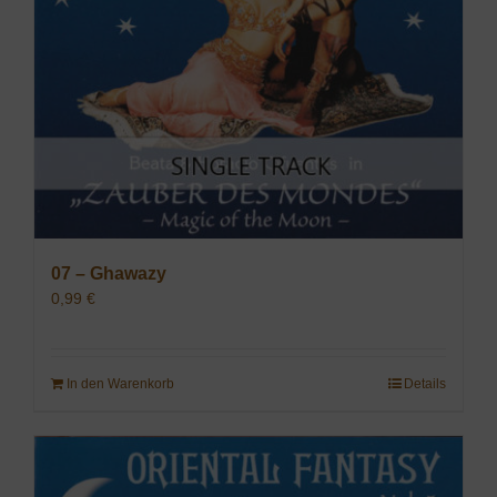
07 – Ghawazy
0,99
€
In den Warenkorb
Details