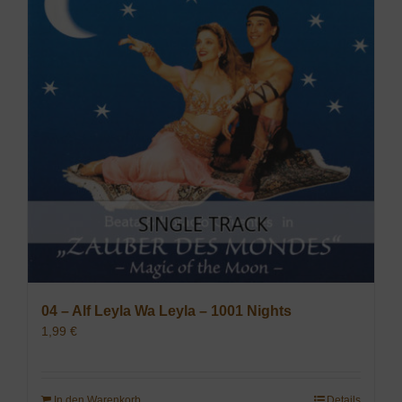
04 – Alf Leyla Wa Leyla – 1001 Nights
1,99
€
In den Warenkorb
Details