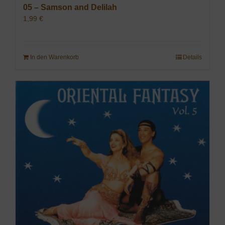
05 – Samson and Delilah
1,99
€
In den Warenkorb
Details