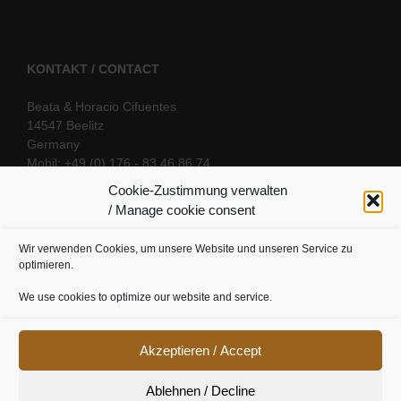
KONTAKT / CONTACT
Beata & Horacio Cifuentes
14547 Beelitz
Germany
Mobil: +49 (0) 176 - 83 46 86 74
E-Mail:
info@oriental-fantasy.com
Cookie-Zustimmung verwalten
/ Manage cookie consent
Wir verwenden Cookies, um unsere Website und unseren Service zu
SOCIAL LINKS
optimieren.
We use cookies to optimize our website and service.
Akzeptieren / Accept
Ablehnen / Decline