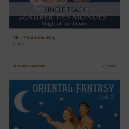
06 – Pharaonic Nay
0,99
€
In den Warenkorb
Details