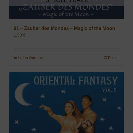
01 – Zauber des Mondes – Magic of the Moon
1,99
€
In den Warenkorb
Details