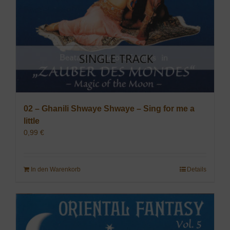
02 – Ghanili Shwaye Shwaye – Sing for me a
little
0,99
€
In den Warenkorb
Details