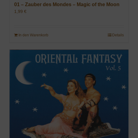
01 – Zauber des Mondes – Magic of the Moon
1,99
€
In den Warenkorb
Details