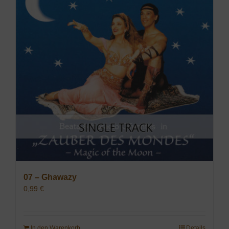
07 – Ghawazy
0,99
€
In den Warenkorb
Details