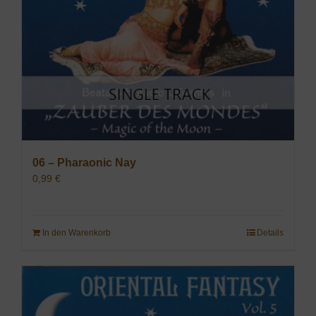
06 – Pharaonic Nay
0,99
€
In den Warenkorb
Details