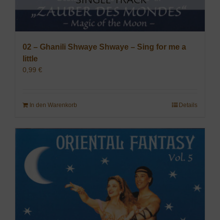
02 – Ghanili Shwaye Shwaye – Sing for me a
little
0,99
€
In den Warenkorb
Details