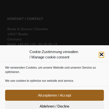
KONTAKT / CONTACT
Beata & Horacio Cifuentes
14547 Beelitz
Germany
Mobil: +49 (0) 176 - 83 46 86 74
E-Mail:
info@oriental-fantasy.com
Cookie-Zustimmung verwalten
/ Manage cookie consent
Wir verwenden Cookies, um unsere Website und unseren Service zu
SOCIAL LINKS
optimieren.
We use cookies to optimize our website and service.
Akzeptieren / Accept
Ablehnen / Decline