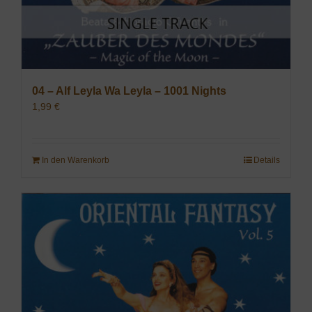
04 – Alf Leyla Wa Leyla – 1001 Nights
1,99
€
In den Warenkorb
Details