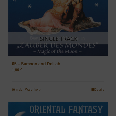
05 – Samson and Delilah
1,99
€
In den Warenkorb
Details