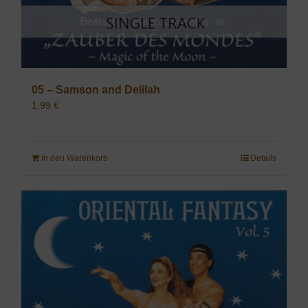
05 – Samson and Delilah
1,99
€
In den Warenkorb
Details