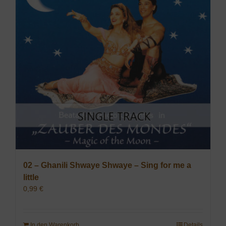
02 – Ghanili Shwaye Shwaye – Sing for me a
little
0,99
€
In den Warenkorb
Details