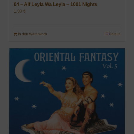
04 – Alf Leyla Wa Leyla – 1001 Nights
1,99
€
In den Warenkorb
Details