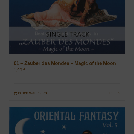
01 – Zauber des Mondes – Magic of the Moon
1,99
€
In den Warenkorb
Details