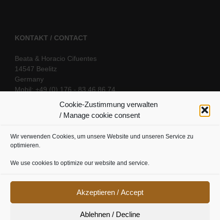
KONTAKT / CONTACT
Beata & Horacio Cifuentes
14547 Beelitz
Germany
Mobil: +49 (0) 176 - 83 46 86 74
E-Mail:
info@oriental-fantasy.com
Cookie-Zustimmung verwalten
/ Manage cookie consent
Wir verwenden Cookies, um unsere Website und unseren Service zu
SOCIAL LINKS
optimieren.
We use cookies to optimize our website and service.
Akzeptieren / Accept
Ablehnen / Decline