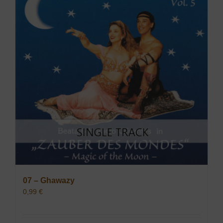
07 – Ghawazy
0,99
€