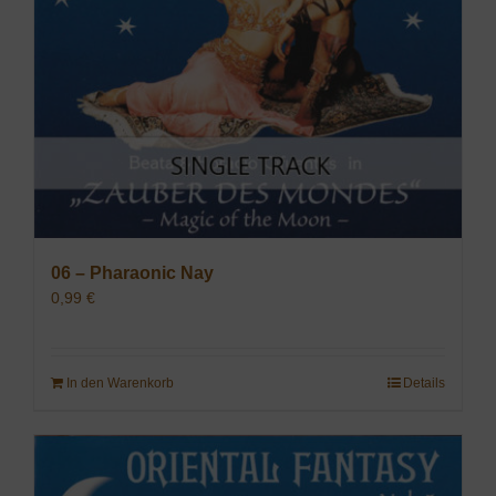
06 – Pharaonic Nay
0,99
€
In den Warenkorb
Details