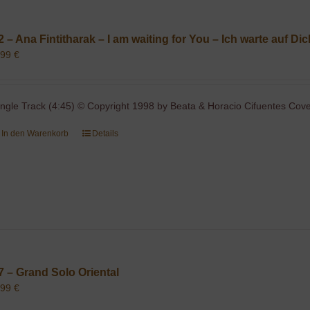
2 – Ana Fintitharak – I am waiting for You – Ich warte auf Di
,99
€
ingle Track (4:45) © Copyright 1998 by Beata & Horacio Cifuentes Cover
In den Warenkorb
Details
7 – Grand Solo Oriental
,99
€