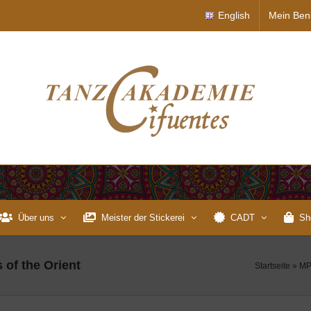
English
Mein Ben
Über uns
Meister der Stickerei
CADT
Sh
 of the Orient
Startseite
»
MP