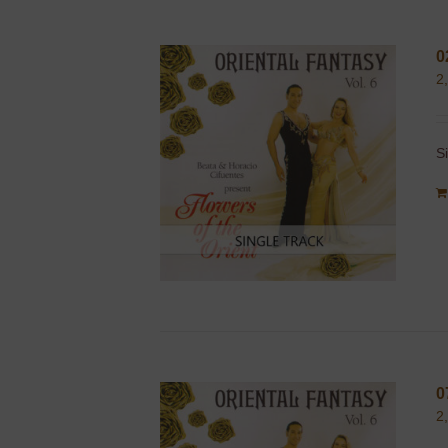
0
2
S
0
2