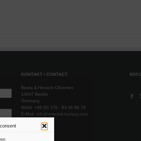
KONTAKT / CONTACT
SOCI
Beata & Horacio Cifuentes
14547 Beelitz
Germany
Mobil: +49 (0) 176 - 83 46 86 74
E-Mail:
info@oriental-fantasy.com
 consent
sere
ren.