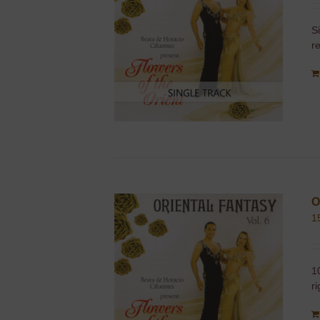
S
r
O
1
1
r