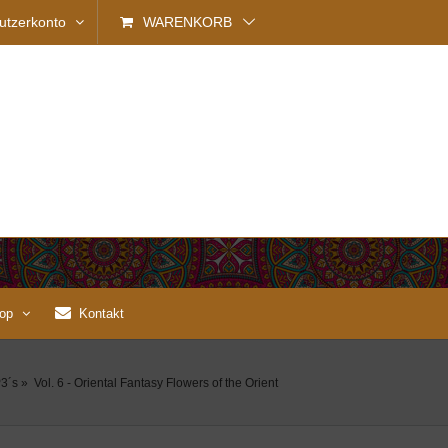
utzerkonto
WARENKORB
op
Kontakt
3´s
»
Vol. 6 - Oriental Fantasy Flowers of the Orient