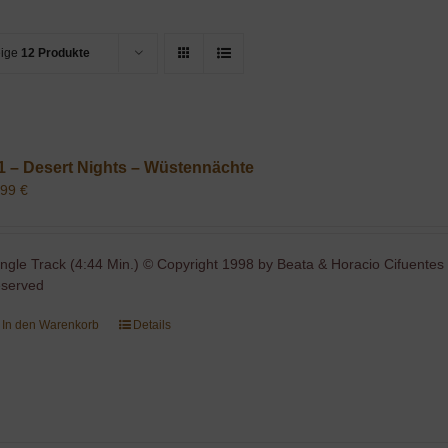
eige
12 Produkte
1 – Desert Nights – Wüstennächte
,99
€
ingle Track (4:44 Min.) © Copyright 1998 by Beata & Horacio Cifuentes 
eserved
In den Warenkorb
Details