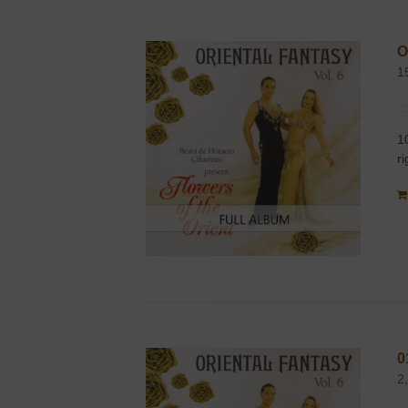
O
1
1
r
0
2