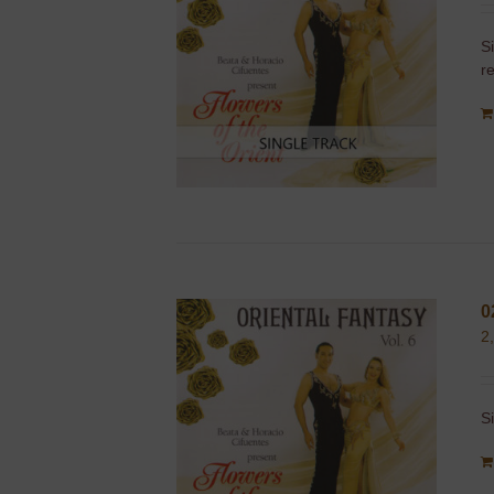
S
r
0
2
S