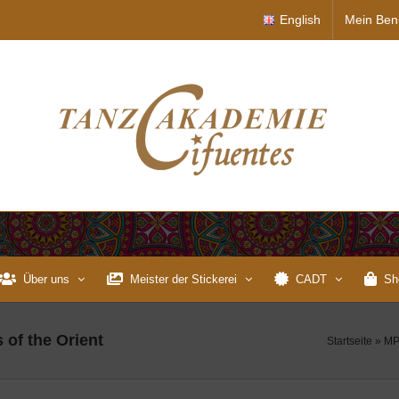
English
Mein Ben
Über uns
Meister der Stickerei
CADT
Sh
 of the Orient
Startseite
»
MP