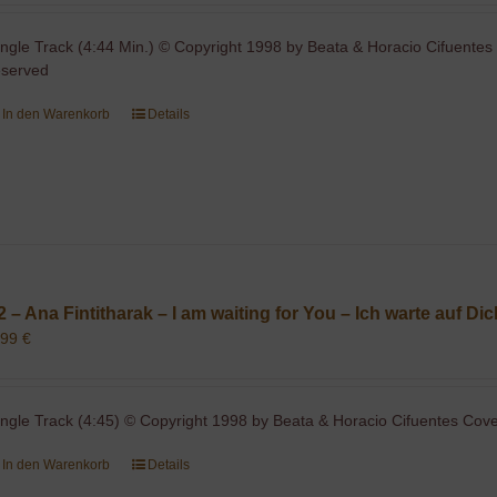
ingle Track (4:44 Min.) © Copyright 1998 by Beata & Horacio Cifuentes 
eserved
In den Warenkorb
Details
2 – Ana Fintitharak – I am waiting for You – Ich warte auf Di
,99
€
ingle Track (4:45) © Copyright 1998 by Beata & Horacio Cifuentes Cover
In den Warenkorb
Details