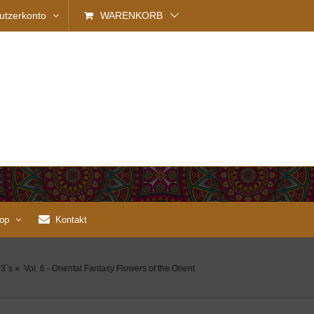
utzerkonto
WARENKORB
op
Kontakt
3´s
»
Vol. 6 - Oriental Fantasy Flowers of the Orient