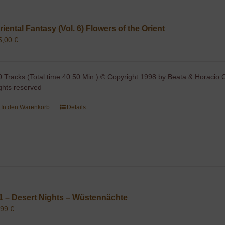
riental Fantasy (Vol. 6) Flowers of the Orient
5,00
€
0 Tracks (Total time 40:50 Min.) © Copyright 1998 by Beata & Horacio C
ights reserved
In den Warenkorb
Details
1 – Desert Nights – Wüstennächte
,99
€