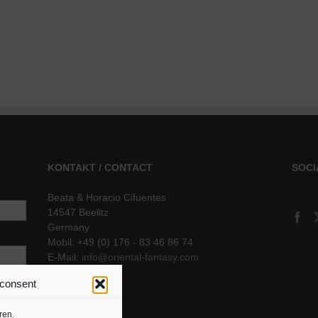
KONTAKT / CONTACT
SOCI
Beata & Horacio Cifuentes
14547 Beelitz
Germany
Mobil: +49 (0) 176 - 83 46 86 74
E-Mail:
info@oriental-fantasy.com
 consent
sere
ren.