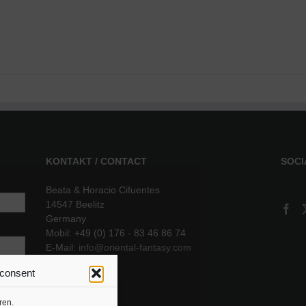
KONTAKT / CONTACT
SOCI
Beata & Horacio Cifuentes
14547 Beelitz
Germany
Mobil: +49 (0) 176 - 83 46 86 74
E-Mail:
info@oriental-fantasy.com
 consent
sere
ren.