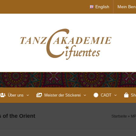
English
Mein Ben
Über uns
Meister der Stickerei
CADT
Sh
 of the Orient
Startseite
»
MP