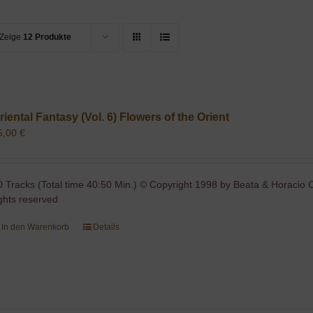
Zeige
12 Produkte
riental Fantasy (Vol. 6) Flowers of the Orient
5,00
€
0 Tracks (Total time 40:50 Min.) © Copyright 1998 by Beata & Horacio C
ights reserved
In den Warenkorb
Details