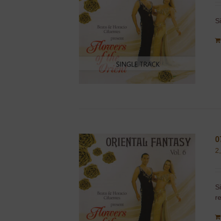
S
0
2
S
r