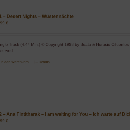
1 – Desert Nights – Wüstennächte
,99
€
ingle Track (4:44 Min.) © Copyright 1998 by Beata & Horacio Cifuentes 
eserved
In den Warenkorb
Details
2 – Ana Fintitharak – I am waiting for You – Ich warte auf Di
,99
€