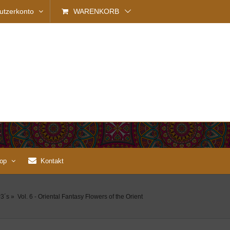
utzerkonto
WARENKORB
op
Kontakt
3´s
»
Vol. 6 - Oriental Fantasy Flowers of the Orient