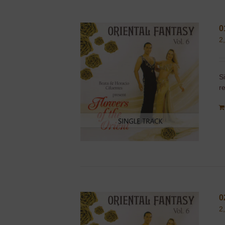
0
2
S
r
0
2