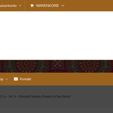
utzerkonto
WARENKORB
op
Kontakt
3´s
»
Vol. 6 - Oriental Fantasy Flowers of the Orient