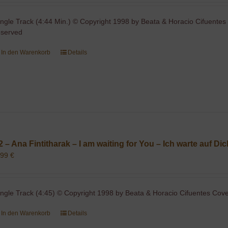
ingle Track (4:44 Min.) © Copyright 1998 by Beata & Horacio Cifuentes 
eserved
In den Warenkorb
Details
2 – Ana Fintitharak – I am waiting for You – Ich warte auf Di
,99
€
ingle Track (4:45) © Copyright 1998 by Beata & Horacio Cifuentes Cover
In den Warenkorb
Details