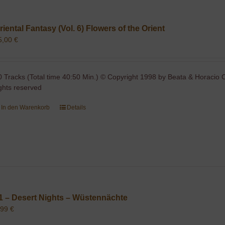
riental Fantasy (Vol. 6) Flowers of the Orient
5,00
€
0 Tracks (Total time 40:50 Min.) © Copyright 1998 by Beata & Horacio C
ights reserved
In den Warenkorb
Details
1 – Desert Nights – Wüstennächte
,99
€