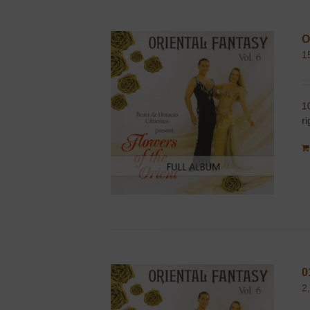
O
1
1
r
0
2