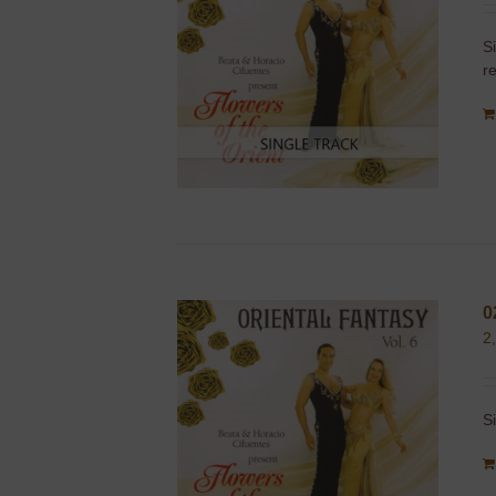
S
r
0
2
S