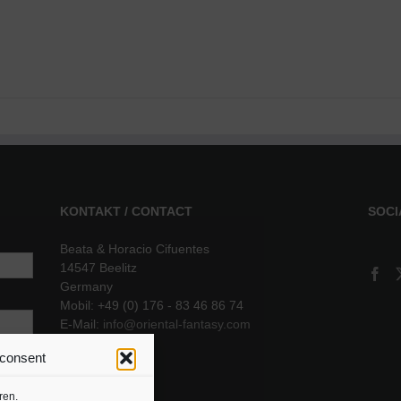
KONTAKT / CONTACT
SOCI
Beata & Horacio Cifuentes
14547 Beelitz
Germany
Mobil: +49 (0) 176 - 83 46 86 74
E-Mail:
info@oriental-fantasy.com
 consent
sere
ren.