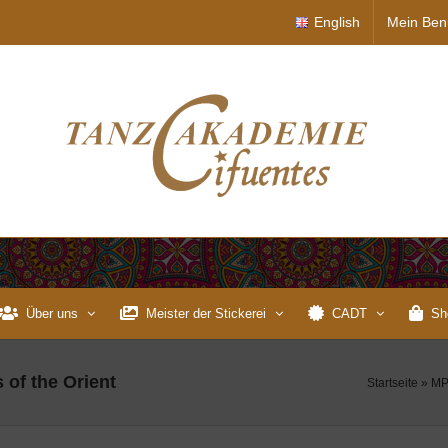
English
Mein Ben
Über uns
Meister der Stickerei
CADT
Sh
 of the Orient
Startseite
»
MP