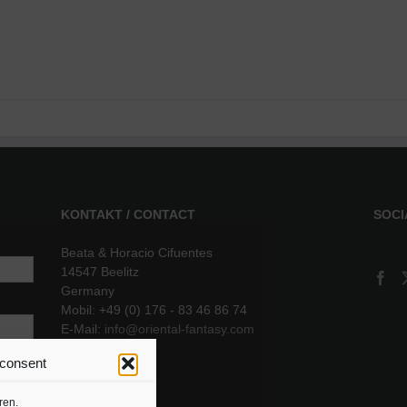
KONTAKT / CONTACT
SOCI
Beata & Horacio Cifuentes
14547 Beelitz
Germany
Mobil: +49 (0) 176 - 83 46 86 74
E-Mail:
info@oriental-fantasy.com
 consent
sere
ren.