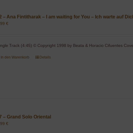
2 – Ana Fintitharak – I am waiting for You – Ich warte auf Di
,99
€
ingle Track (4:45) © Copyright 1998 by Beata & Horacio Cifuentes Cover
In den Warenkorb
Details
7 – Grand Solo Oriental
,99
€