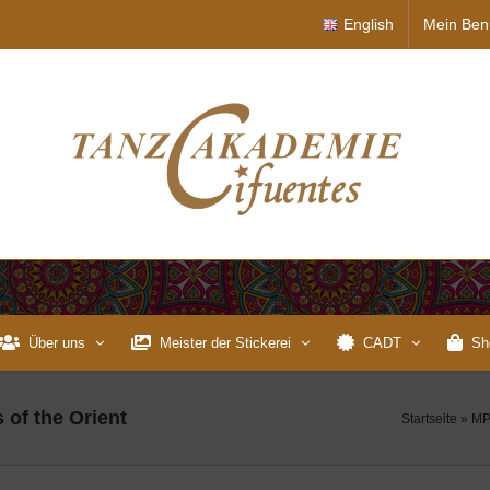
English
Mein Ben
Über uns
Meister der Stickerei
CADT
Sh
 of the Orient
Startseite
»
MP