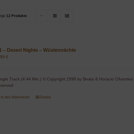
eige
12 Produkte
1 – Desert Nights – Wüstennächte
,99
€
ingle Track (4:44 Min.) © Copyright 1998 by Beata & Horacio Cifuentes 
eserved
In den Warenkorb
Details