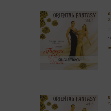
0
2
S
0
2