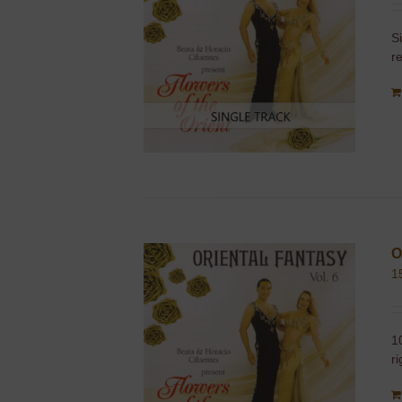
S
r
O
1
1
r