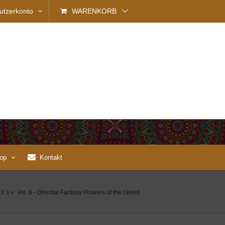
utzerkonto
WARENKORB
op
Kontakt
3´s
»
Vol. 6 - Oriental Fantasy Flowers of the Orient