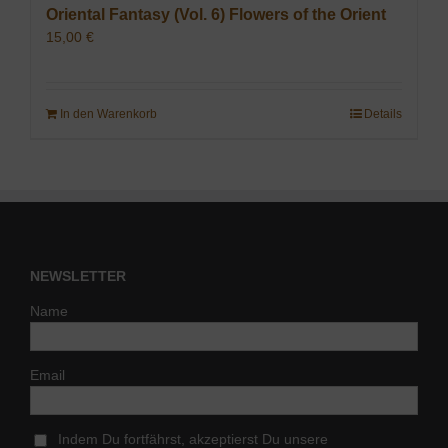
Oriental Fantasy (Vol. 6) Flowers of the Orient
15,00
€
In den Warenkorb
Details
NEWSLETTER
Name
Email
Indem Du fortfährst, akzeptierst Du unsere