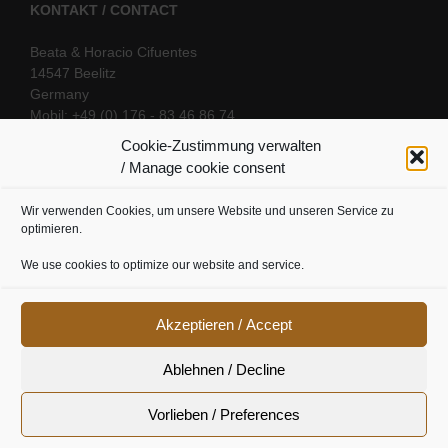
KONTAKT / CONTACT
Beata & Horacio Cifuentes
14547 Beelitz
Germany
Mobil: +49 (0) 176 - 83 46 86 74
E-Mail:
info@oriental-fantasy.com
Cookie-Zustimmung verwalten
/ Manage cookie consent
Wir verwenden Cookies, um unsere Website und unseren Service zu
SOCIAL LINKS
optimieren.
We use cookies to optimize our website and service.
Akzeptieren / Accept
Ablehnen / Decline
Vorlieben / Preferences
Cookie Richtline
|
Datenschutz
|
Urheberrecht
|
Impressum