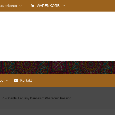
utzerkonto
WARENKORB
op
Kontakt
. 7 - Oriental Fantasy Dances of Pharaonic Passion