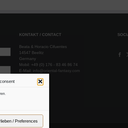
KONTAKT / CONTACT
SOCI
Beata & Horacio Cifuentes
14547 Beelitz
Germany
Mobil: +49 (0) 176 - 83 46 86 74
E-Mail:
info@oriental-fantasy.com
 consent
sere
ren.
rlieben / Preferences