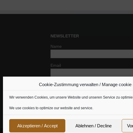
NEWSLETTER
Name
Email
Cookie-Zustimmung verwalten / Manage cookie
Indem Du fortfährst, akzeptierst Du un
Datenschutzerklärung.
Wir verwenden Cookies, um unsere Website und unseren Service zu optimie
We use cookies to optimize our website and service.
Akzeptieren / Accept
Ablehnen / Decline
Vo