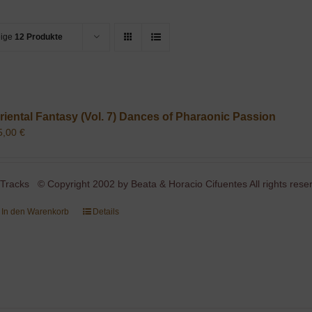
eige
12 Produkte
riental Fantasy (Vol. 7) Dances of Pharaonic Passion
5,00
€
 Tracks © Copyright 2002 by Beata & Horacio Cifuentes All rights rese
In den Warenkorb
Details