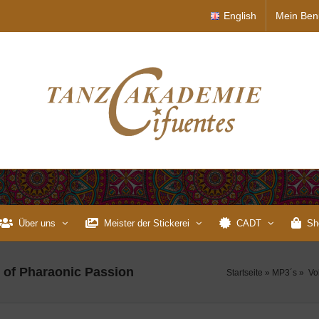
English
Mein Ben
Über uns
Meister der Stickerei
CADT
Sh
s of Pharaonic Passion
Startseite
»
MP3´s
»
Vol