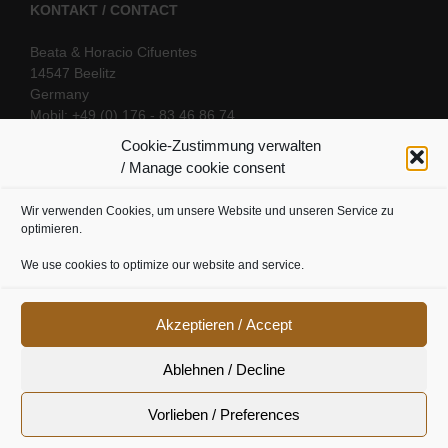
KONTAKT / CONTACT
Beata & Horacio Cifuentes
14547 Beelitz
Germany
Mobil: +49 (0) 176 - 83 46 86 74
E-Mail:
info@oriental-fantasy.com
Cookie-Zustimmung verwalten
/ Manage cookie consent
Wir verwenden Cookies, um unsere Website und unseren Service zu
SOCIAL LINKS
optimieren.
We use cookies to optimize our website and service.
Akzeptieren / Accept
Ablehnen / Decline
Vorlieben / Preferences
Cookie Richtline
|
Datenschutz
|
Urheberrecht
|
Impressum