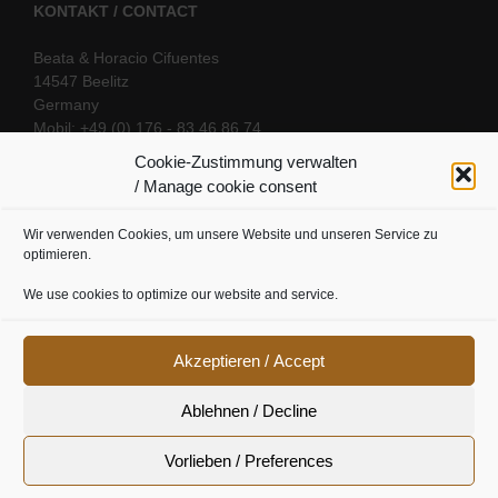
KONTAKT / CONTACT
Beata & Horacio Cifuentes
14547 Beelitz
Germany
Mobil: +49 (0) 176 - 83 46 86 74
E-Mail:
info@oriental-fantasy.com
Cookie-Zustimmung verwalten
/ Manage cookie consent
Wir verwenden Cookies, um unsere Website und unseren Service zu
SOCIAL LINKS
optimieren.
We use cookies to optimize our website and service.
Akzeptieren / Accept
Ablehnen / Decline
Vorlieben / Preferences
Cookie Richtline
|
Datenschutz
|
Urheberrecht
|
Impressum