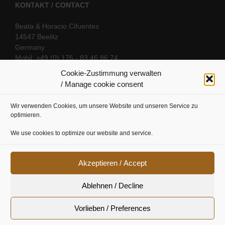
KONTAKT / CONTACT
Beata & Horacio Cifuentes
14547 Beelitz
Germany
Mobil: +49 (0) 176 - 83 46 86 74
E-Mail:
info@oriental-fantasy.com
Cookie-Zustimmung verwalten
/ Manage cookie consent
Wir verwenden Cookies, um unsere Website und unseren Service zu
SOCIAL LINKS
optimieren.
We use cookies to optimize our website and service.
Akzeptieren / Accept
Ablehnen / Decline
Vorlieben / Preferences
Cookie Richtline
|
Datenschutz
|
Urheberrecht
|
Impressum