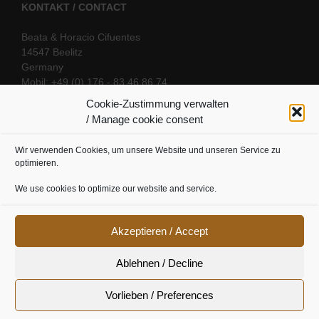
KONTAKT / CONTACT
Beata & Horacio Cifuentes
14547 Beelitz
Germany
Mobil: +49 (0) 176 - 83 46 86 74
E-Mail:
info@oriental-fantasy.com
Cookie-Zustimmung verwalten
/ Manage cookie consent
Wir verwenden Cookies, um unsere Website und unseren Service zu
SOCIAL LINKS
optimieren.
We use cookies to optimize our website and service.
Akzeptieren / Accept
Ablehnen / Decline
Vorlieben / Preferences
Cookie Richtline
|
Datenschutz
|
Urheberrecht
|
Impressum