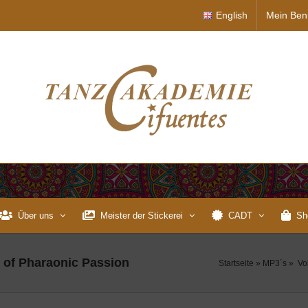
English
Mein Ben
Über uns
Meister der Stickerei
CADT
Sh
s of Pharaonic Passion
Startseite
»
MP3´s
»
Vol