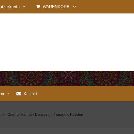
utzerkonto
WARENKORB
op
Kontakt
. 7 - Oriental Fantasy Dances of Pharaonic Passion