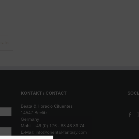
etails
KONTAKT / CONTACT
SOCI
Beata & Horacio Cifuentes
14547 Beelitz
Germany
Mobil: +49 (0) 176 - 83 46 86 74
E-Mail:
info@oriental-fantasy.com