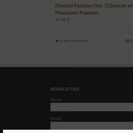
Oriental Fantasy (Vol. 7) Dances of
Pharaonic Passion
15,00
€
In den Warenkorb
D
NEWSLETTER
Name
Email