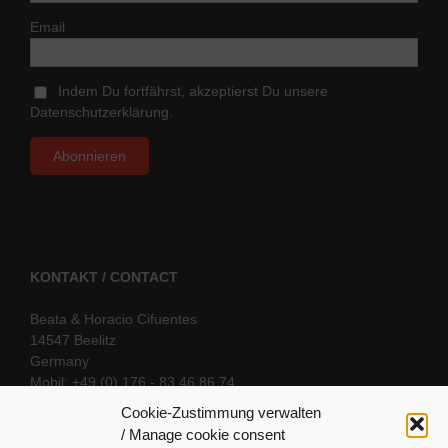
Email
Indem Du fortfährst, akzeptierst Du unsere
Datenschutzerklärung.
KONTAKT / CONTACT
Beata & Horacio Cifuentes
14547 Beelitz
Germany
Mobil: +49 (0) 176 - 83 46 86 74
E-Mail:
info@oriental-fantasy.com
Cookie-Zustimmung verwalten
/ Manage cookie consent