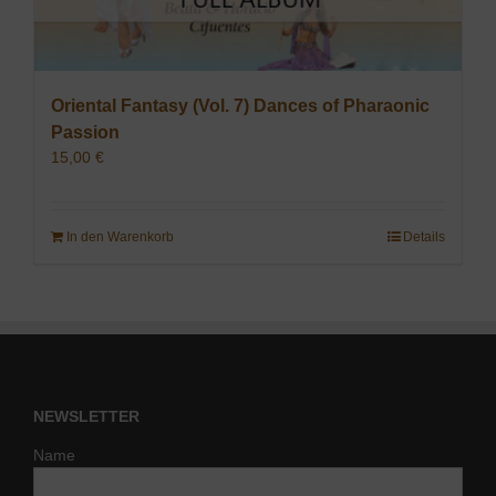
Oriental Fantasy (Vol. 7) Dances of Pharaonic
Passion
15,00
€
In den Warenkorb
Details
NEWSLETTER
Name