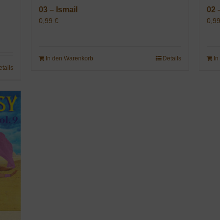
03 – Ismail
02 
0,99
€
0,9
In den Warenkorb
Details
In
etails