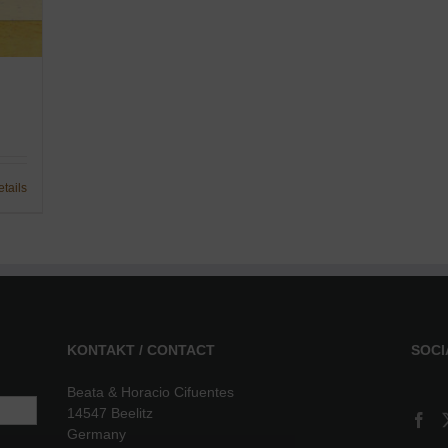
etails
KONTAKT / CONTACT
SOCI
Beata & Horacio Cifuentes
14547 Beelitz
Germany