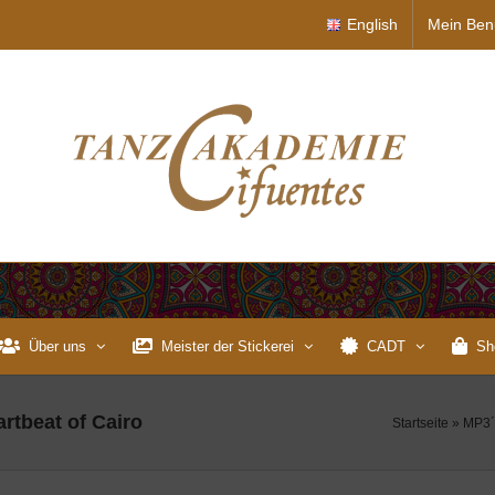
English
Mein Ben
Über uns
Meister der Stickerei
CADT
Sh
artbeat of Cairo
Startseite
»
MP3´