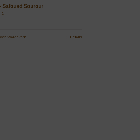
– Safouad Sourour
9
€
 den Warenkorb
Details