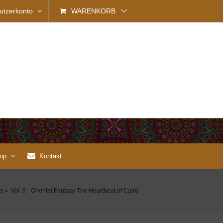
utzerkonto
WARENKORB
op
Kontakt
s
»
Vol. 9 - Oriental Fantasy The Heartbeat of Cairo