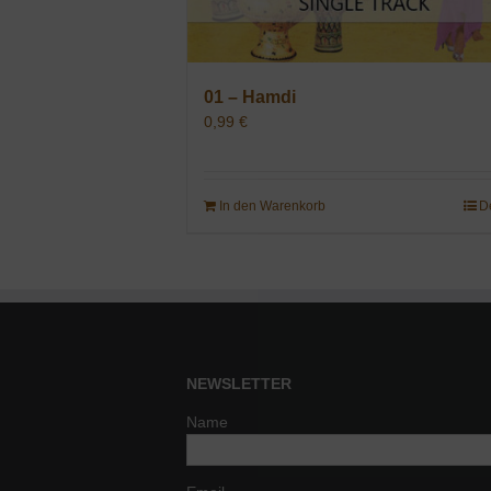
01 – Hamdi
0,99
€
In den Warenkorb
D
NEWSLETTER
Name