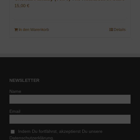
15,00
€
In den Warenkorb
Details
NEWSLETTER
Name
Email
Indem Du fortfährst, akzeptierst Du unsere
Datenschutzerklärung.