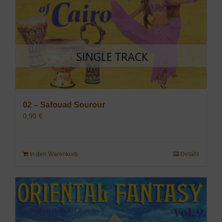
02 – Safouad Sourour
0,99
€
In den Warenkorb
Details