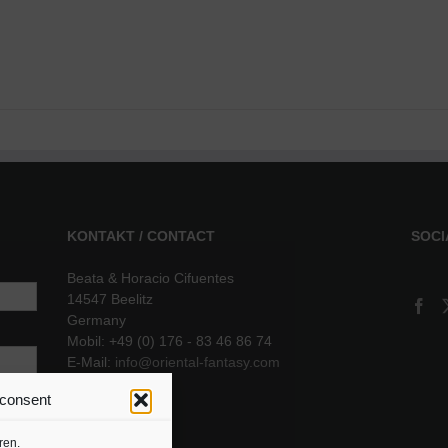
KONTAKT / CONTACT
SOCI
Beata & Horacio Cifuentes
14547 Beelitz
Germany
Mobil: +49 (0) 176 - 83 46 86 74
E-Mail:
info@oriental-fantasy.com
 consent
sere
ren.