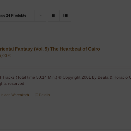
eige
24 Produkte
riental Fantasy (Vol. 9) The Heartbeat of Cairo
5,00
€
4 Tracks (Total time 50:14 Min.) © Copyright 2001 by Beata & Horacio C
ights reserved
In den Warenkorb
Details