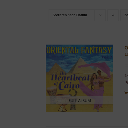
Sortieren nach
Datum
Z
O
1
1
r