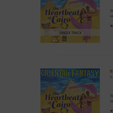
S
r
0
0
S
r