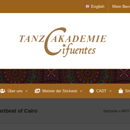
English
Mein Ben
Über uns
Meister der Stickerei
CADT
Sh
artbeat of Cairo
Startseite
»
MP3´