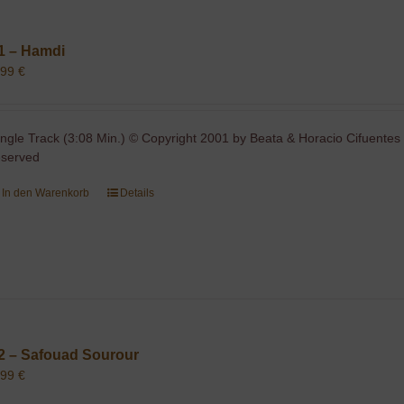
1 – Hamdi
,99
€
ingle Track (3:08 Min.) © Copyright 2001 by Beata & Horacio Cifuentes 
eserved
In den Warenkorb
Details
2 – Safouad Sourour
,99
€