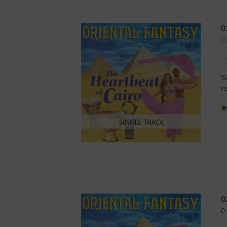
0
0
S
r
0
0