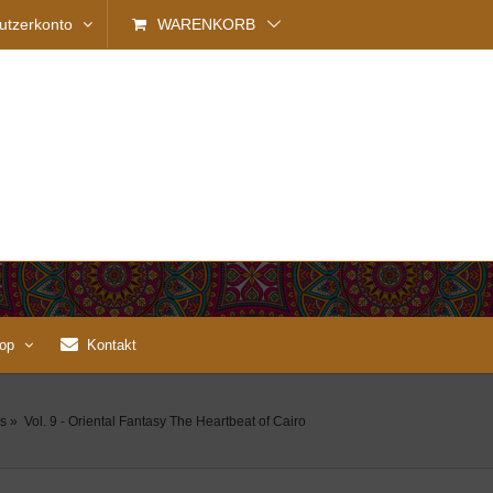
utzerkonto
WARENKORB
op
Kontakt
s
»
Vol. 9 - Oriental Fantasy The Heartbeat of Cairo