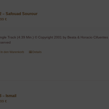
2 – Safouad Sourour
,99
€
ingle Track (4:39 Min.) © Copyright 2001 by Beata & Horacio Cifuentes 
eserved
In den Warenkorb
Details
3 – Ismail
,99
€