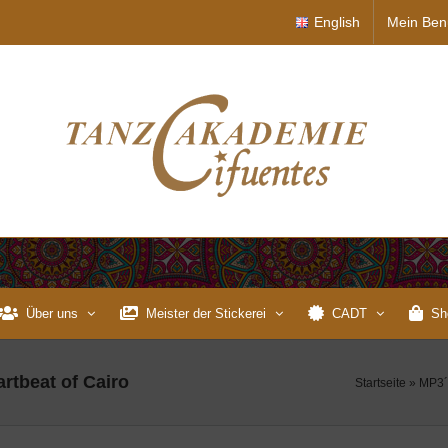
English
Mein Ben
Über uns
Meister der Stickerei
CADT
Sh
artbeat of Cairo
Startseite
»
MP3´