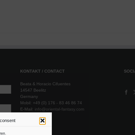
KONTAKT / CONTACT
SOCI
Beata & Horacio Cifuentes
14547 Beelitz
Germany
Mobil: +49 (0) 176 - 83 46 86 74
E-Mail:
info@oriental-fantasy.com
 consent
sere
ren.