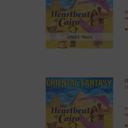
S
r
O
1
1
r