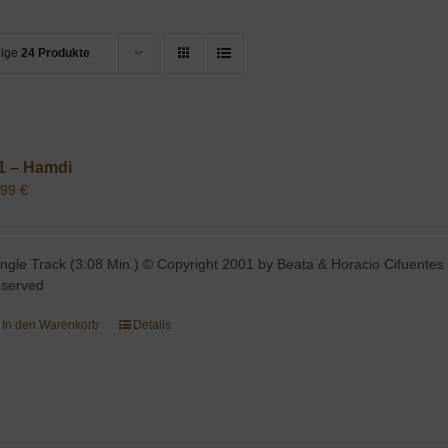
eige
24 Produkte
1 – Hamdi
,99
€
ingle Track (3:08 Min.) © Copyright 2001 by Beata & Horacio Cifuentes 
eserved
In den Warenkorb
Details