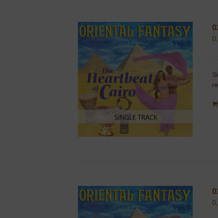
0
0
S
r
0
0