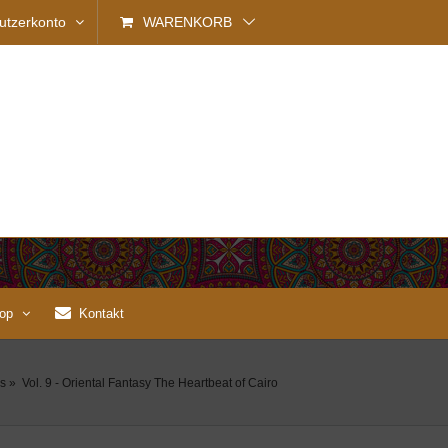
utzerkonto
WARENKORB
op
Kontakt
s
»
Vol. 9 - Oriental Fantasy The Heartbeat of Cairo