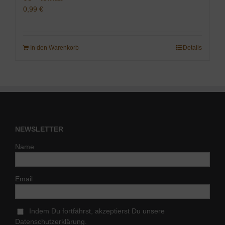
0,99
€
In den Warenkorb
Details
NEWSLETTER
Name
Email
Indem Du fortfährst, akzeptierst Du unsere
Datenschutzerklärung.