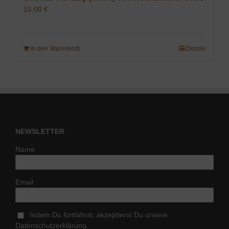
15,00
€
In den Warenkorb
Details
NEWSLETTER
Name
Email
Indem Du fortfährst, akzeptierst Du unsere
Datenschutzerklärung.