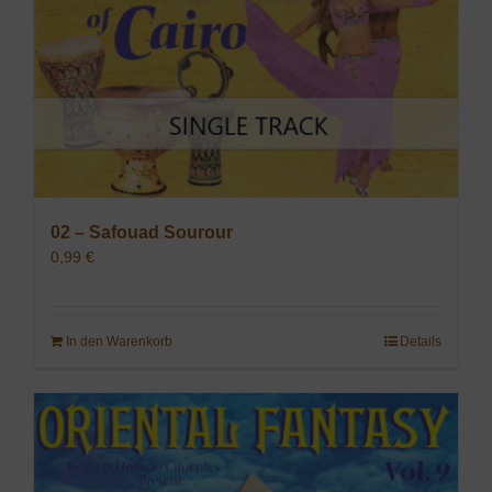
02 – Safouad Sourour
0,99
€
In den Warenkorb
Details