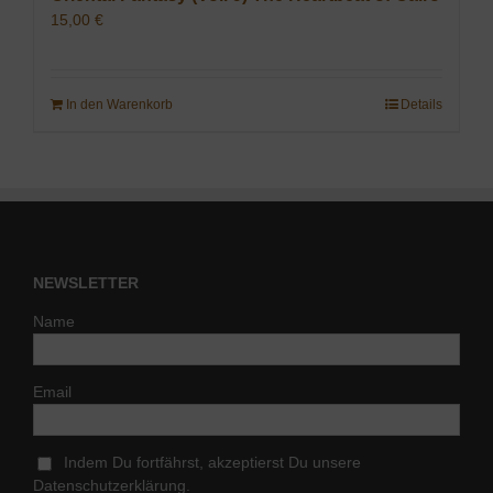
15,00
€
In den Warenkorb
Details
NEWSLETTER
Name
Email
Indem Du fortfährst, akzeptierst Du unsere
Datenschutzerklärung.