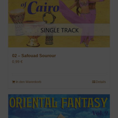
02 – Safouad Sourour
0,99
€
In den Warenkorb
Details