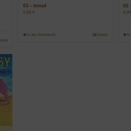
03 – Ismail
02 
0,99
€
0,9
In den Warenkorb
Details
In
etails