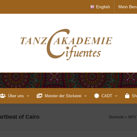
English
Mein Ben
Über uns
Meister der Stickerei
CADT
Sh
artbeat of Cairo
Startseite
»
MP3´