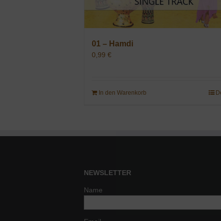
01 – Hamdi
0,99
€
In den Warenkorb
D
NEWSLETTER
Name