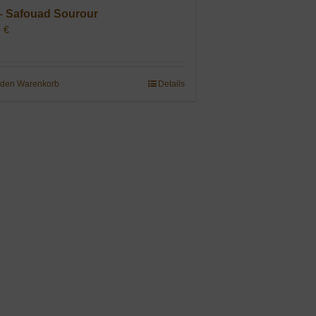
– Safouad Sourour
9
€
 den Warenkorb
Details