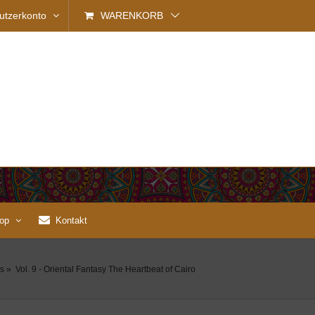
utzerkonto
WARENKORB
op
Kontakt
s
»
Vol. 9 - Oriental Fantasy The Heartbeat of Cairo