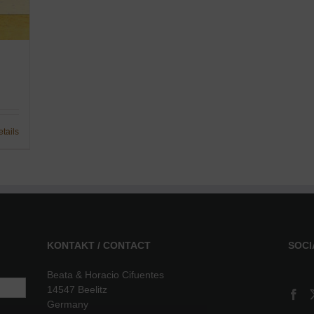
etails
KONTAKT / CONTACT
SOCI
Beata & Horacio Cifuentes
14547 Beelitz
Germany