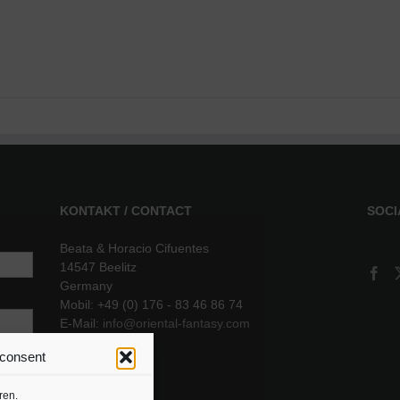
KONTAKT / CONTACT
SOCI
Beata & Horacio Cifuentes
14547 Beelitz
Germany
Mobil: +49 (0) 176 - 83 46 86 74
E-Mail:
info@oriental-fantasy.com
 consent
sere
ren.