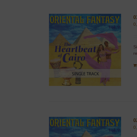
0
0
S
r
0
0