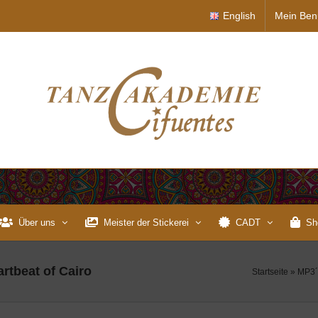
English
Mein Ben
Über uns
Meister der Stickerei
CADT
Sh
artbeat of Cairo
Startseite
»
MP3´