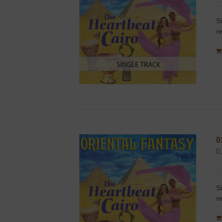
S
r
0
0
S
r