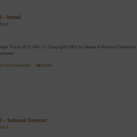
3 – Ismail
,99
€
ingle Track (4:51 Min.) © Copyright 2001 by Beata & Horacio Cifuentes 
eserved
In den Warenkorb
Details
2 – Safouad Sourour
,99
€