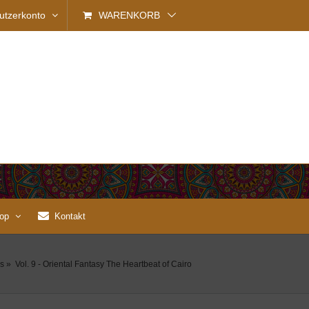
utzerkonto
WARENKORB
op
Kontakt
s
»
Vol. 9 - Oriental Fantasy The Heartbeat of Cairo