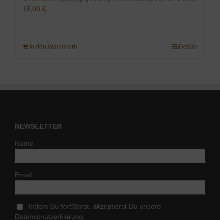
15,00
€
In den Warenkorb
Details
NEWSLETTER
Name
Email
Indem Du fortfährst, akzeptierst Du unsere
Datenschutzerklärung.