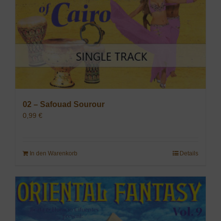
02 – Safouad Sourour
0,99
€
In den Warenkorb
Details