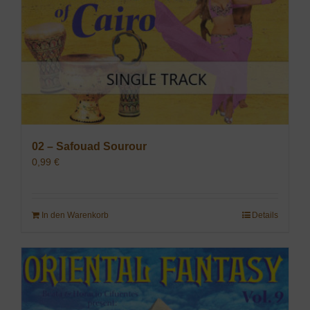
02 – Safouad Sourour
0,99
€
In den Warenkorb
Details