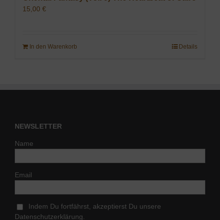
15,00
€
In den Warenkorb
Details
NEWSLETTER
Name
Email
Indem Du fortfährst, akzeptierst Du unsere
Datenschutzerklärung.