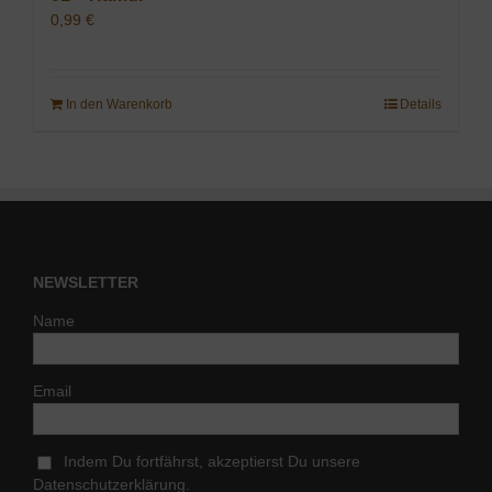
0,99
€
In den Warenkorb
Details
NEWSLETTER
Name
Email
Indem Du fortfährst, akzeptierst Du unsere
Datenschutzerklärung.