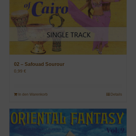
02 – Safouad Sourour
0,99
€
In den Warenkorb
Details