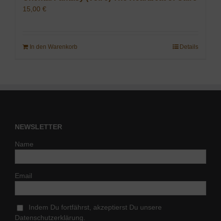
15,00
€
In den Warenkorb
Details
NEWSLETTER
Name
Email
Indem Du fortfährst, akzeptierst Du unsere
Datenschutzerklärung.