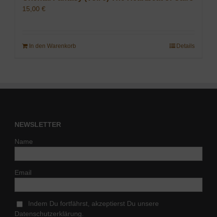
15,00
€
In den Warenkorb
Details
NEWSLETTER
Name
Email
Indem Du fortfährst, akzeptierst Du unsere
Datenschutzerklärung.