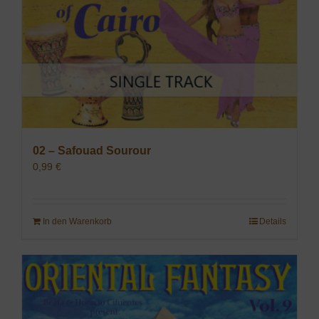
02 – Safouad Sourour
0,99
€
In den Warenkorb
Details