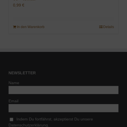
0,99
€
In den Warenkorb
Details
NEWSLETTER
Name
Email
Indem Du fortfährst, akzeptierst Du unsere
Datenschutzerklärung.