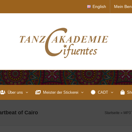
English
Mein Ben
Über uns
Meister der Stickerei
CADT
Sh
artbeat of Cairo
Startseite
»
MP3´