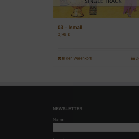
03 – Ismail
0,99
€
In den Warenkorb
D
NEWSLETTER
Name