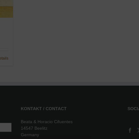
etails
KONTAKT / CONTACT
SOCI
Beata & Horacio Cifuentes
14547 Beelitz
Germany