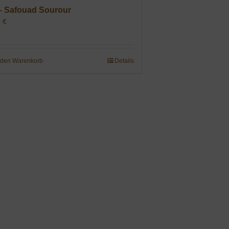
– Safouad Sourour
9
€
 den Warenkorb
Details