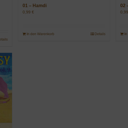
01 – Hamdi
02 
0,99
€
0,9
In den Warenkorb
Details
In
etails