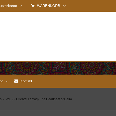
utzerkonto
WARENKORB
op
Kontakt
s
»
Vol. 9 - Oriental Fantasy The Heartbeat of Cairo