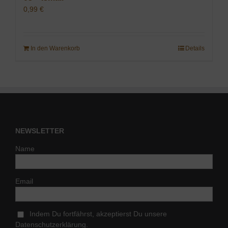
0,99
€
In den Warenkorb
Details
NEWSLETTER
Name
Email
Indem Du fortfährst, akzeptierst Du unsere
Datenschutzerklärung.