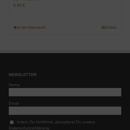
0,99
€
In den Warenkorb
Details
NEWSLETTER
Name
Email
Indem Du fortfährst, akzeptierst Du unsere
Datenschutzerklärung.