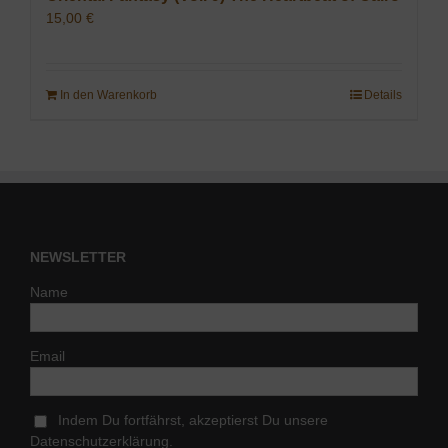
15,00
€
In den Warenkorb
Details
NEWSLETTER
Name
Email
Indem Du fortfährst, akzeptierst Du unsere
Datenschutzerklärung.