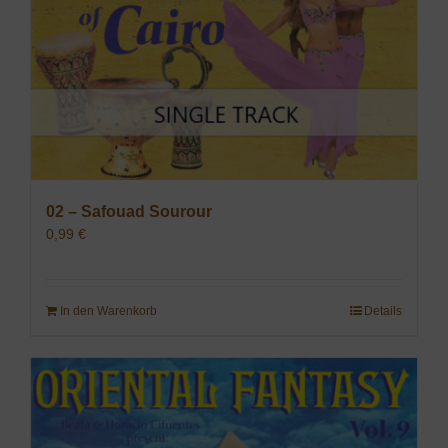
02 – Safouad Sourour
0,99
€
In den Warenkorb
Details