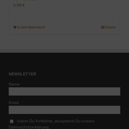
0,99
€
In den Warenkorb
Details
NEWSLETTER
Name
Email
Indem Du fortfährst, akzeptierst Du unsere
Datenschutzerklärung.