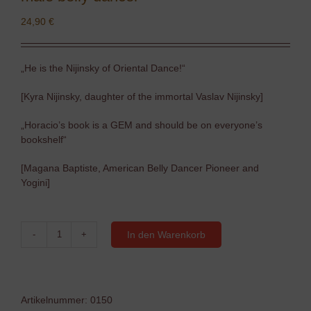
24,90
€
„He is the Nijinsky of Oriental Dance!“
[Kyra Nijinsky, daughter of the immortal Vaslav Nijinsky]
„Horacio’s book is a GEM and should be on everyone’s
bookshelf“
[Magana Baptiste, American Belly Dancer Pioneer and
Yogini]
In den Warenkorb
Horacio
Cifuentes
"Confessions
of
a
Artikelnummer:
0150