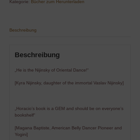
male
Kategorie:
Bücher zum Herunterladen
belly
dancer"
Menge
Beschreibung
Beschreibung
„He is the Nijinsky of Oriental Dance!“
[Kyra Nijinsky, daughter of the immortal Vaslav Nijinsky]
„Horacio’s book is a GEM and should be on everyone’s
bookshelf“
[Magana Baptiste, American Belly Dancer Pioneer and
Yogini]