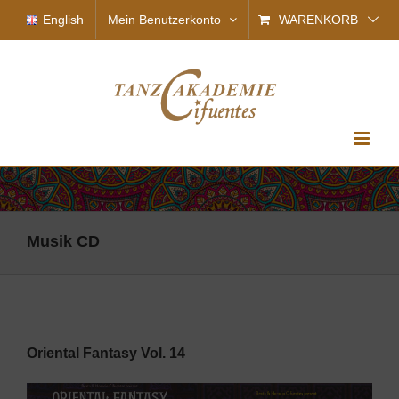
Zum
English
Mein Benutzerkonto
WARENKORB
Inhalt
springen
Musik CD
Oriental Fantasy Vol. 14