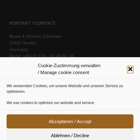
KONTAKT / CONTACT
Beata & Horacio Cifuentes
14547 Beelitz
Germany
Mobil: +49 (0) 176 - 83 46 86 74
E-Mail:
info@oriental-fantasy.com
Cookie-Zustimmung verwalten
/ Manage cookie consent
Wir verwenden Cookies, um unsere Website und unseren Service zu
SOCIAL LINKS
optimieren.
We use cookies to optimize our website and service.
Akzeptieren / Accept
Ablehnen / Decline