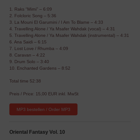
1. Raks “Mimi” – 6:09
2. Folcloric Song – 5:36
3. La Mouni El Garumini / I Am To Blame – 4:33
4. Travelling Alone / Ya Msafer Wahdak (vocal) – 4:31
5. Travelling Alone / Ya Msafer Wahdak (instrumental) – 4:31
6. Ana Saidi – 6:15
7. Lost Love / Rhumba – 4:09
8. Caravan – 4:22
9. Drum Solo – 3:40
10. Enchanted Gardens – 8:52
Total time 52:38
Preis / Price: 15,00 EUR inkl. MwSt
MP3 bestellen / Order MP3
Oriental Fantasy Vol. 10