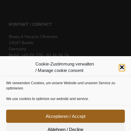
KONTAKT / CONTACT
Beata & Horacio Cifuentes
14547 Beelitz
Germany
Mobil: +49 (0) 176 - 83 46 86 74
E-Mail:
info@oriental-fantasy.com
Cookie-Zustimmung verwalten
/ Manage cookie consent
Wir verwenden Cookies, um unsere Website und unseren Service zu
SOCIAL LINKS
optimieren.
We use cookies to optimize our website and service.
Akzeptieren / Accept
Ablehnen / Decline