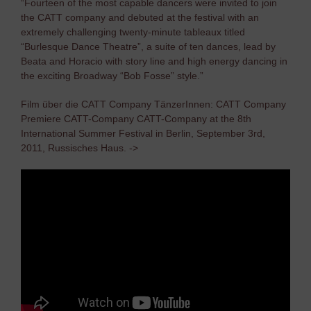
“Fourteen of the most capable dancers were invited to join
the CATT company and debuted at the festival with an
extremely challenging twenty-minute tableaux titled
“Burlesque Dance Theatre”, a suite of ten dances, lead by
Beata and Horacio with story line and high energy dancing in
the exciting Broadway “Bob Fosse” style.”
Film über die CATT Company TänzerInnen: CATT Company
Premiere CATT-Company CATT-Company at the 8th
International Summer Festival in Berlin, September 3rd,
2011, Russisches Haus. ->