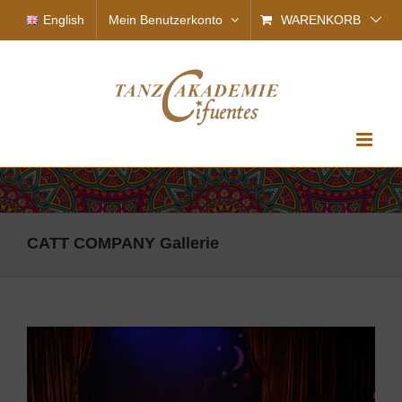
Zum
English
Mein Benutzerkonto
WARENKORB
Inhalt
springen
CATT COMPANY Gallerie